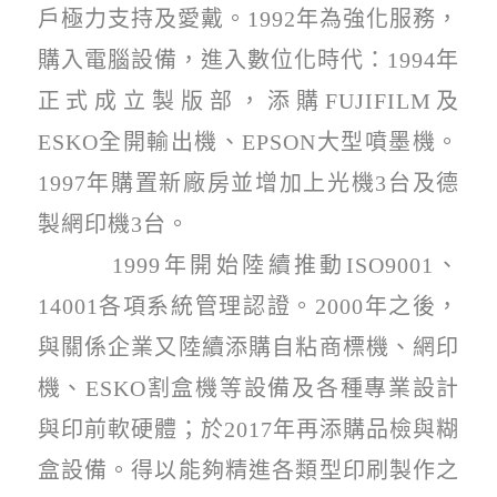
戶極力支持及愛戴。
1992
年為強化服務，
購入電腦設備，進入數位化時代：
1994
年
正式成立製版部，添購
FUJIFILM
及
ESKO
全開輸出機、
EPSON
大型噴墨機。
1997
年購置新廠房並增加上光機
3
台及德
製網印機
3
台。
1999
年開始陸續推動
ISO9001
、
14001
各項系統管理認證。
2000
年之後，
與關係企業又陸續添購自粘商標機、網印
機、
ESKO
割盒機等設備及各種專業設計
與印前軟硬體；於
2017
年再添購品檢與糊
盒設備。得以能夠精進各類型印刷製作之